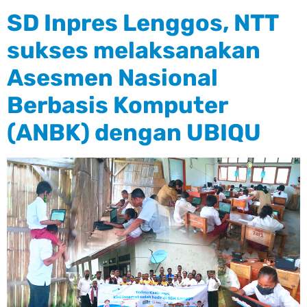
SD Inpres Lenggos, NTT
sukses melaksanakan
Asesmen Nasional
Berbasis Komputer
(ANBK) dengan UBIQU