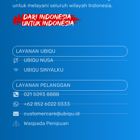
untuk melayani seluruh wilayah Indonesia.
LAYANAN UBIQU
UBIQU NUSA
UBIQU SINYALKU
LAYANAN PELANGGAN
021 5093 8888
+62 852 6022 0333
customercare@ubiqu.id
Waspada Penipuan