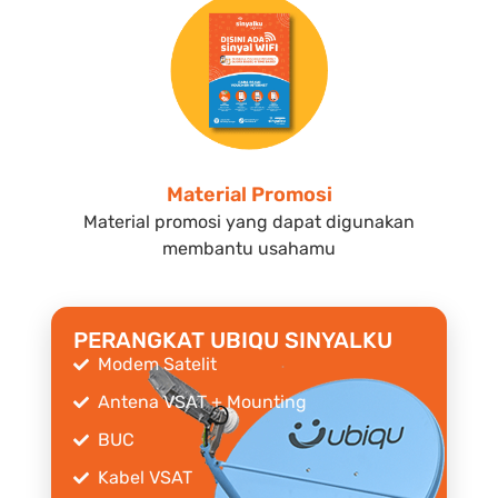
Material Promosi
Material promosi yang dapat digunakan
membantu usahamu
PERANGKAT UBIQU SINYALKU
Modem Satelit
Antena VSAT + Mounting
BUC
Kabel VSAT