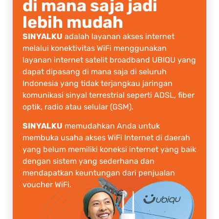
di mana saja jadi
lebih mudah
SINYALKU
adalah layanan akses internet
melalui konektivitas WiFi menggunakan
layanan internet satelit broadband UBIQU yang
dapat dipasang di mana saja di seluruh
Indonesia yang tidak terjangkau jaringan
komunikasi sinyal terrestrial seperti ADSL, fiber
optik, radio atau selular (GSM).
SINYALKU
memudahkan Anda untuk
membuka usaha akses WiFi Internet di daerah
yang belum memiliki koneksi internet yang baik
dengan sistem yang sederhana dan
mendapatkan keuntungan dari penjualan
voucher WiFi.