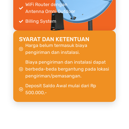
WiFi Router dengan
Antenna Omni Outdoor
Billing System
SYARAT DAN KETENTUAN
Harga belum termasuk biaya
pengiriman dan instalasi.
Biaya pengiriman dan instalasi dapat
berbeda-beda bergantung pada lokasi
pengiriman/pemasangan.
Deposit Saldo Awal mulai dari Rp
500.000,-