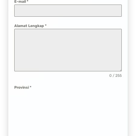
E-mail
*
Alamat Lengkap
*
0 / 255
Provinsi
*