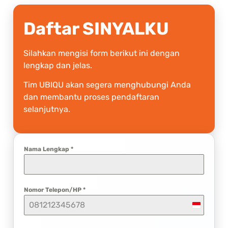
Daftar SINYALKU
Silahkan mengisi form berikut ini dengan
lengkap dan jelas.
Tim UBIQU akan segera menghubungi Anda
dan membantu proses pendaftaran
selanjutnya.
Nama Lengkap
*
Nomor Telepon/HP
*
Indonesi
+62