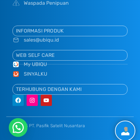
Waspada Penipuan
INFORMASI PRODUK
sales@ubiqu.id
WEB SELF CARE
My UBIQU
SINYALKU
TERHUBUNG DENGAN KAMI
© 2025 PT. Pasifik Satelit Nusantara
Chat via WhatsApp