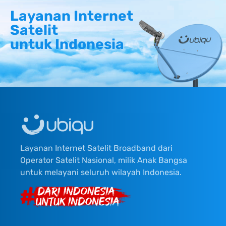
Layanan Internet
Satelit
untuk Indonesia
Layanan Internet Satelit Broadband dari
Operator Satelit Nasional, milik Anak Bangsa
untuk melayani seluruh wilayah Indonesia.