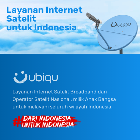
Layanan Internet
Satelit
untuk Indonesia
Layanan Internet Satelit Broadband dari
Operator Satelit Nasional, milik Anak Bangsa
untuk melayani seluruh wilayah Indonesia.