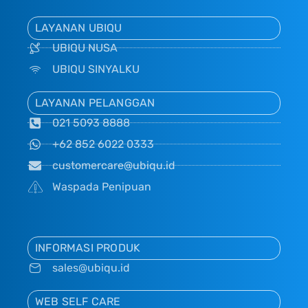
LAYANAN UBIQU
UBIQU NUSA
UBIQU SINYALKU
LAYANAN PELANGGAN
021 5093 8888
+62 852 6022 0333
customercare@ubiqu.id
Waspada Penipuan
INFORMASI PRODUK
sales@ubiqu.id
WEB SELF CARE