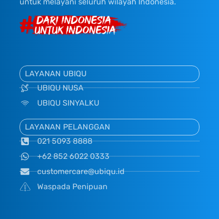
untuk melayani seluruh wilayah Indonesia.
LAYANAN UBIQU
UBIQU NUSA
UBIQU SINYALKU
LAYANAN PELANGGAN
021 5093 8888
+62 852 6022 0333
customercare@ubiqu.id
Waspada Penipuan