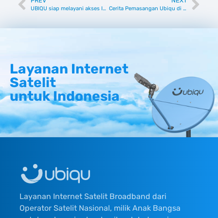
PREV
NEXT
UBIQU siap melayani akses Internet di Nusa Tenggara Timur
Cerita Pemasangan Ubiqu di Gugusan Kepulauan Bala Balakang Timur
Layanan Internet
Satelit
untuk Indonesia
Layanan Internet Satelit Broadband dari
Operator Satelit Nasional, milik Anak Bangsa