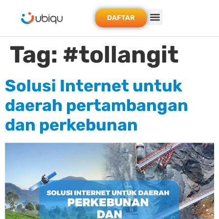
DAFTAR
Tag:
#tollangit
Solusi Internet untuk
daerah pertambangan
dan perkebunan