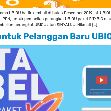
Promo UBIQU hadir kembali di bulan Desember 2019 ini. UBI
um PPN) untuk pembelian perangkat UBIQU paket FIT/BIG ma
mbelian perangkat UBIQU atau SINYALKU. Nikmati […]
untuk Pelanggan Baru UBI