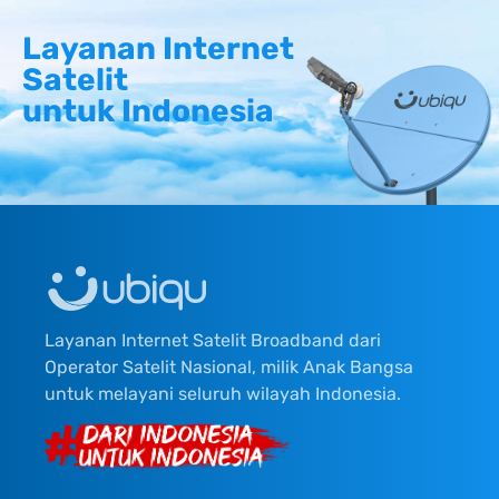
Layanan Internet
Satelit
untuk Indonesia
Layanan Internet Satelit Broadband dari
Operator Satelit Nasional, milik Anak Bangsa
untuk melayani seluruh wilayah Indonesia.