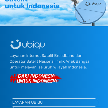
untuk Indonesia
Layanan Internet Satelit Broadband dari
Operator Satelit Nasional, milik Anak Bangsa
untuk melayani seluruh wilayah Indonesia.
LAYANAN UBIQU