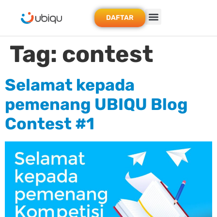
DAFTAR
Tag:
contest
Selamat kepada
pemenang UBIQU Blog
Contest #1