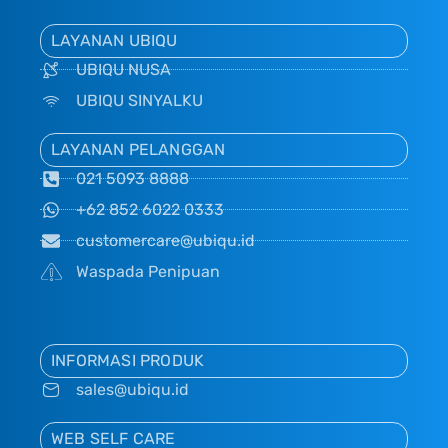
LAYANAN UBIQU
UBIQU NUSA
UBIQU SINYALKU
LAYANAN PELANGGAN
021 5093 8888
+62 852 6022 0333
customercare@ubiqu.id
Waspada Penipuan
INFORMASI PRODUK
sales@ubiqu.id
WEB SELF CARE