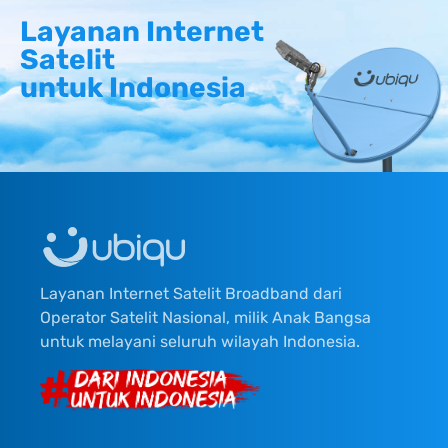
Layanan Internet
Satelit
untuk Indonesia
Layanan Internet Satelit Broadband dari
Operator Satelit Nasional, milik Anak Bangsa
untuk melayani seluruh wilayah Indonesia.