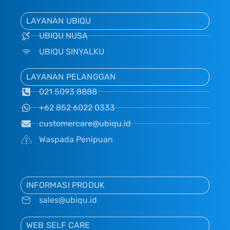
LAYANAN UBIQU
UBIQU NUSA
UBIQU SINYALKU
LAYANAN PELANGGAN
021 5093 8888
+62 852 6022 0333
customercare@ubiqu.id
Waspada Penipuan
INFORMASI PRODUK
sales@ubiqu.id
WEB SELF CARE