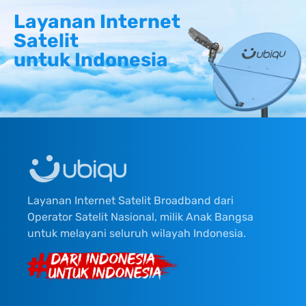
Layanan Internet
Satelit
untuk Indonesia
Layanan Internet Satelit Broadband dari
Operator Satelit Nasional, milik Anak Bangsa
untuk melayani seluruh wilayah Indonesia.