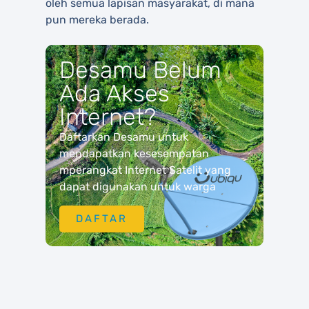
oleh semua lapisan masyarakat, di mana
pun mereka berada.
Desamu Belum
Ada Akses
Internet?
Daftarkan Desamu untuk
mendapatkan kesesempatan
mperangkat Internet Satelit yang
dapat digunakan untuk warga
DAFTAR