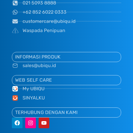
021 5093 8888
+62 852 6022 0333
customercare@ubiqu.id
Waspada Penipuan
INFORMASI PRODUK
sales@ubiqu.id
WEB SELF CARE
My UBIQU
SINYALKU
TERHUBUNG DENGAN KAMI