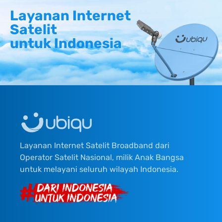
Layanan Internet
Satelit
untuk Indonesia
Layanan Internet Satelit Broadband dari
Operator Satelit Nasional, milik Anak Bangsa
untuk melayani seluruh wilayah Indonesia.