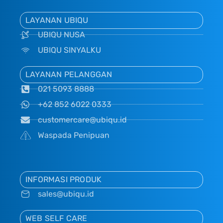
LAYANAN UBIQU
UBIQU NUSA
UBIQU SINYALKU
LAYANAN PELANGGAN
021 5093 8888
+62 852 6022 0333
customercare@ubiqu.id
Waspada Penipuan
INFORMASI PRODUK
sales@ubiqu.id
WEB SELF CARE