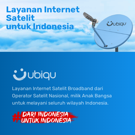
Layanan Internet
Satelit
untuk Indonesia
Layanan Internet Satelit Broadband dari
Operator Satelit Nasional, milik Anak Bangsa
untuk melayani seluruh wilayah Indonesia.