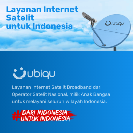
Layanan Internet
Satelit
untuk Indonesia
Layanan Internet Satelit Broadband dari
Operator Satelit Nasional, milik Anak Bangsa
untuk melayani seluruh wilayah Indonesia.