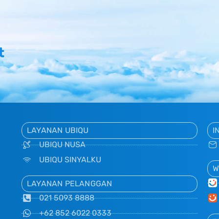
t
LAYANAN UBIQU
I
UBIQU NUSA
UBIQU SINYALKU
W
LAYANAN PELANGGAN
021 5093 8888
+62 852 6022 0333