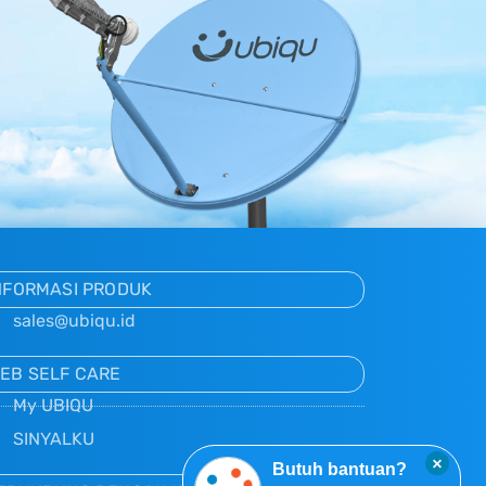
NFORMASI PRODUK
sales@ubiqu.id
EB SELF CARE
My UBIQU
SINYALKU
×
Butuh bantuan?