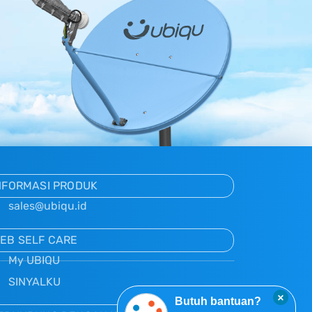
NFORMASI PRODUK
sales@ubiqu.id
EB SELF CARE
My UBIQU
SINYALKU
×
Butuh bantuan?