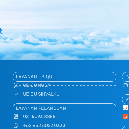
t
LAYANAN UBIQU
I
UBIQU NUSA
UBIQU SINYALKU
W
LAYANAN PELANGGAN
021 5093 8888
+62 852 6022 0333