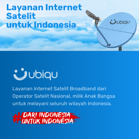
Layanan Internet
Satelit
untuk Indonesia
Layanan Internet Satelit Broadband dari
Operator Satelit Nasional, milik Anak Bangsa
untuk melayani seluruh wilayah Indonesia.