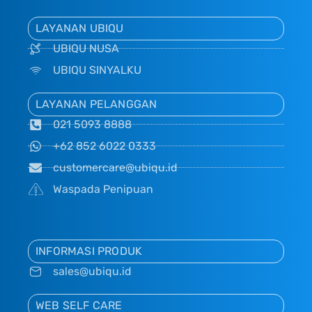
LAYANAN UBIQU
UBIQU NUSA
UBIQU SINYALKU
LAYANAN PELANGGAN
021 5093 8888
+62 852 6022 0333
customercare@ubiqu.id
Waspada Penipuan
INFORMASI PRODUK
sales@ubiqu.id
WEB SELF CARE