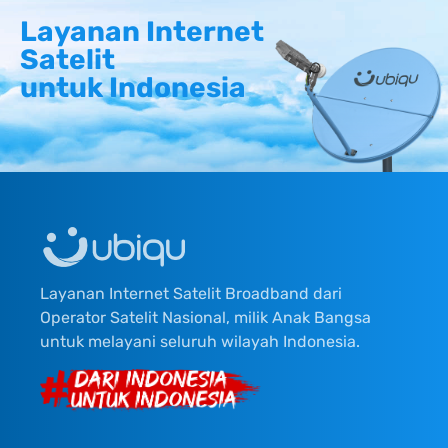
Layanan Internet
Satelit
untuk Indonesia
Layanan Internet Satelit Broadband dari
Operator Satelit Nasional, milik Anak Bangsa
untuk melayani seluruh wilayah Indonesia.