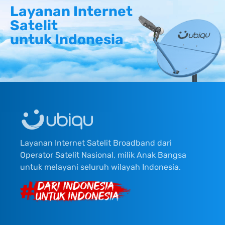
Layanan Internet
Satelit
untuk Indonesia
Layanan Internet Satelit Broadband dari
Operator Satelit Nasional, milik Anak Bangsa
untuk melayani seluruh wilayah Indonesia.