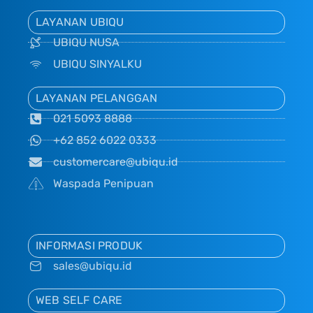
LAYANAN UBIQU
UBIQU NUSA
UBIQU SINYALKU
LAYANAN PELANGGAN
021 5093 8888
+62 852 6022 0333
customercare@ubiqu.id
Waspada Penipuan
INFORMASI PRODUK
sales@ubiqu.id
WEB SELF CARE