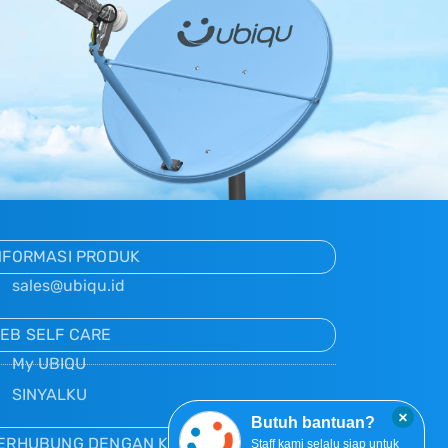
NFORMASI PRODUK
sales@ubiqu.id
EB SELF CARE
My UBIQU
SINYALKU
×
Butuh bantuan?
ERHUBUNG DENGAN KAMI
Staff kami selalu siap untuk