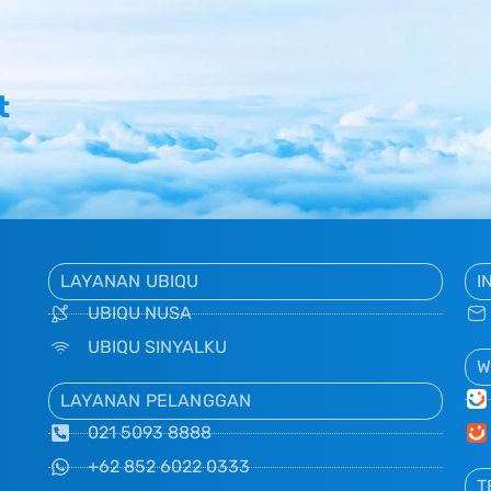
t
LAYANAN UBIQU
I
UBIQU NUSA
UBIQU SINYALKU
W
LAYANAN PELANGGAN
021 5093 8888
+62 852 6022 0333
T