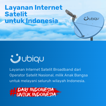
Layanan Internet
Satelit
untuk Indonesia
Layanan Internet Satelit Broadband dari
Operator Satelit Nasional, milik Anak Bangsa
untuk melayani seluruh wilayah Indonesia.