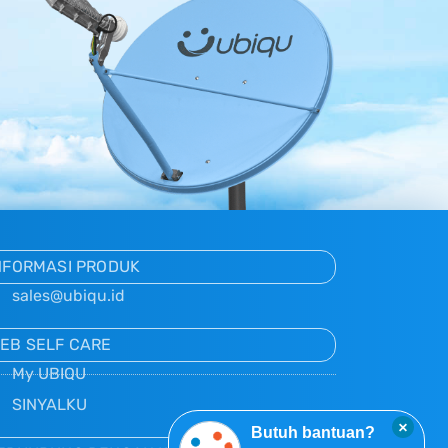
NFORMASI PRODUK
sales@ubiqu.id
EB SELF CARE
My UBIQU
SINYALKU
×
Butuh bantuan?