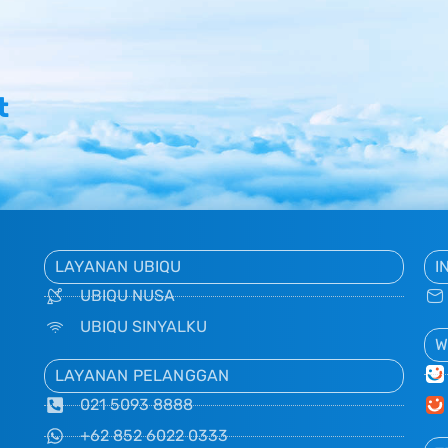
t
LAYANAN UBIQU
I
UBIQU NUSA
UBIQU SINYALKU
W
LAYANAN PELANGGAN
021 5093 8888
+62 852 6022 0333