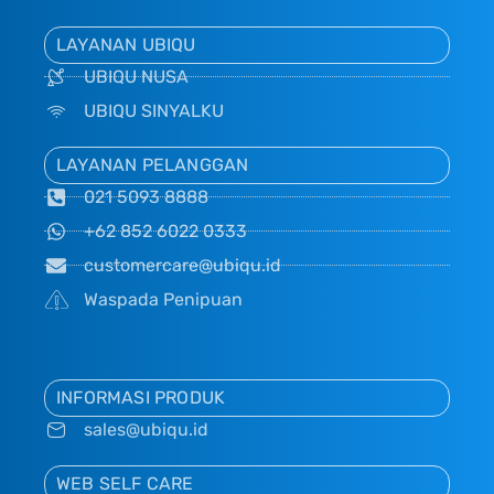
LAYANAN UBIQU
UBIQU NUSA
UBIQU SINYALKU
LAYANAN PELANGGAN
021 5093 8888
+62 852 6022 0333
customercare@ubiqu.id
Waspada Penipuan
INFORMASI PRODUK
sales@ubiqu.id
WEB SELF CARE