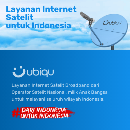
Layanan Internet
Satelit
untuk Indonesia
Layanan Internet Satelit Broadband dari
Operator Satelit Nasional, milik Anak Bangsa
untuk melayani seluruh wilayah Indonesia.