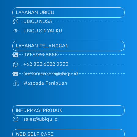
LAYANAN UBIQU
UBIQU NUSA
UBIQU SINYALKU
LAYANAN PELANGGAN
021 5093 8888
+62 852 6022 0333
customercare@ubiqu.id
Waspada Penipuan
INFORMASI PRODUK
sales@ubiqu.id
WEB SELF CARE