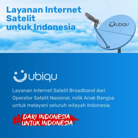
Layanan Internet
Satelit
untuk Indonesia
Layanan Internet Satelit Broadband dari
Operator Satelit Nasional, milik Anak Bangsa
untuk melayani seluruh wilayah Indonesia.