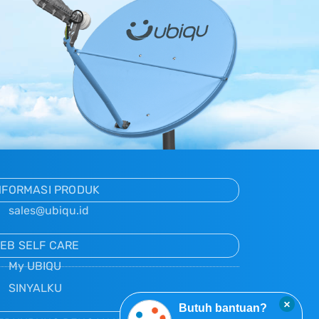
NFORMASI PRODUK
sales@ubiqu.id
EB SELF CARE
My UBIQU
SINYALKU
×
Butuh bantuan?