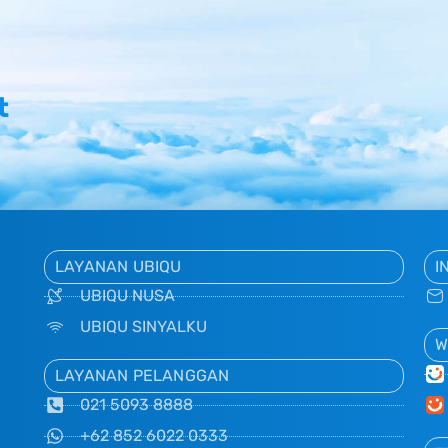
t
LAYANAN UBIQU
I
UBIQU NUSA
UBIQU SINYALKU
W
LAYANAN PELANGGAN
021 5093 8888
+62 852 6022 0333