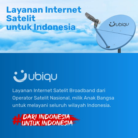
Layanan Internet
Satelit
untuk Indonesia
Layanan Internet Satelit Broadband dari
Operator Satelit Nasional, milik Anak Bangsa
untuk melayani seluruh wilayah Indonesia.