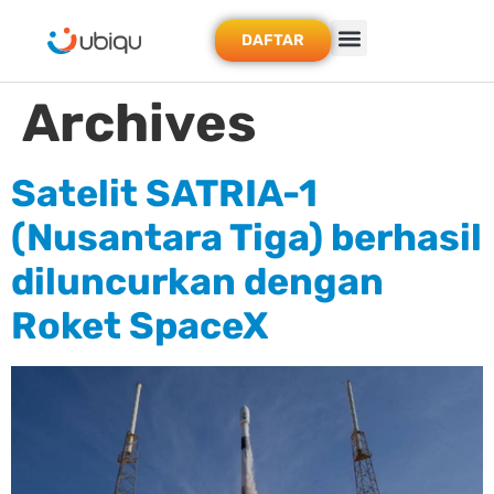
DAFTAR
Archives
Satelit SATRIA-1
(Nusantara Tiga) berhasil
diluncurkan dengan
Roket SpaceX