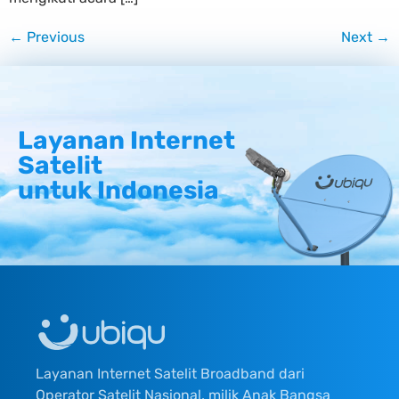
←
Previous
Next
→
Layanan Internet
Satelit
untuk Indonesia
Layanan Internet Satelit Broadband dari
Operator Satelit Nasional, milik Anak Bangsa