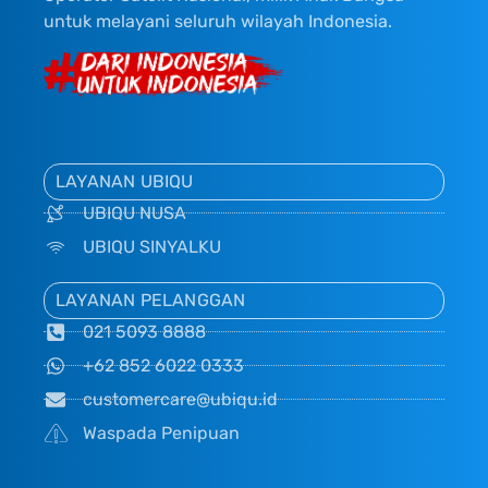
untuk melayani seluruh wilayah Indonesia.
LAYANAN UBIQU
UBIQU NUSA
UBIQU SINYALKU
LAYANAN PELANGGAN
021 5093 8888
+62 852 6022 0333
customercare@ubiqu.id
Waspada Penipuan