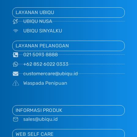
LAYANAN UBIQU
UBIQU NUSA
UBIQU SINYALKU
LAYANAN PELANGGAN
021 5093 8888
+62 852 6022 0333
customercare@ubiqu.id
Waspada Penipuan
INFORMASI PRODUK
sales@ubiqu.id
WEB SELF CARE