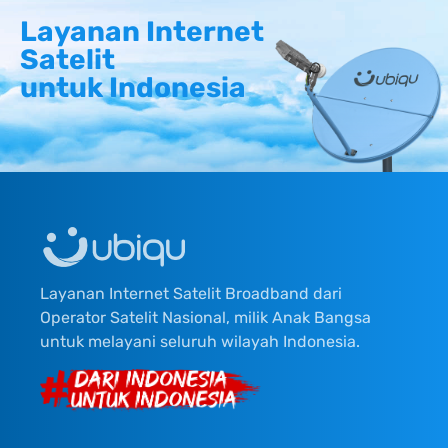
Layanan Internet
Satelit
untuk Indonesia
Layanan Internet Satelit Broadband dari
Operator Satelit Nasional, milik Anak Bangsa
untuk melayani seluruh wilayah Indonesia.