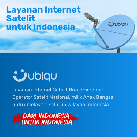
Layanan Internet
Satelit
untuk Indonesia
Layanan Internet Satelit Broadband dari
Operator Satelit Nasional, milik Anak Bangsa
untuk melayani seluruh wilayah Indonesia.