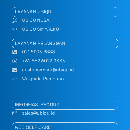
LAYANAN UBIQU
UBIQU NUSA
UBIQU SINYALKU
LAYANAN PELANGGAN
021 5093 8888
+62 852 6022 0333
customercare@ubiqu.id
Waspada Penipuan
INFORMASI PRODUK
sales@ubiqu.id
WEB SELF CARE