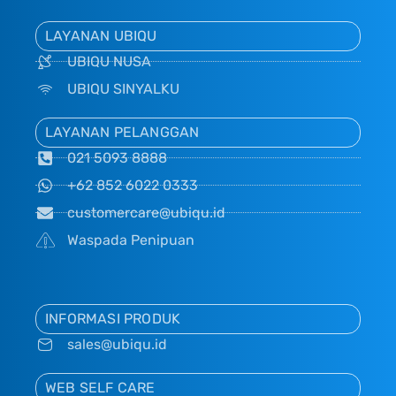
LAYANAN UBIQU
UBIQU NUSA
UBIQU SINYALKU
LAYANAN PELANGGAN
021 5093 8888
+62 852 6022 0333
customercare@ubiqu.id
Waspada Penipuan
INFORMASI PRODUK
sales@ubiqu.id
WEB SELF CARE