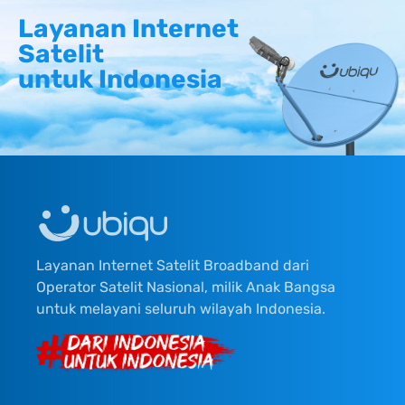
Layanan Internet
Satelit
untuk Indonesia
Layanan Internet Satelit Broadband dari
Operator Satelit Nasional, milik Anak Bangsa
untuk melayani seluruh wilayah Indonesia.