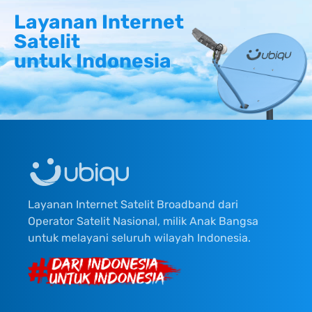
Layanan Internet
Satelit
untuk Indonesia
Layanan Internet Satelit Broadband dari
Operator Satelit Nasional, milik Anak Bangsa
untuk melayani seluruh wilayah Indonesia.