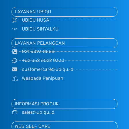
LAYANAN UBIQU
UBIQU NUSA
UBIQU SINYALKU
LAYANAN PELANGGAN
021 5093 8888
+62 852 6022 0333
customercare@ubiqu.id
Waspada Penipuan
INFORMASI PRODUK
sales@ubiqu.id
WEB SELF CARE